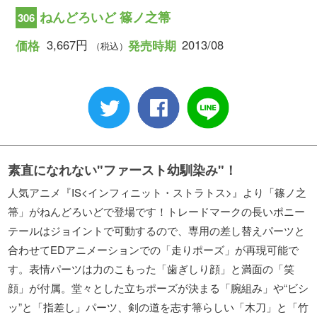
ねんどろいど 篠ノ之箒
306
3,667円
2013/08
価格
発売時期
（税込）
素直になれない"ファースト幼馴染み"！
人気アニメ『IS<インフィニット・ストラトス>』より「篠ノ之
箒」がねんどろいどで登場です！トレードマークの長いポニー
テールはジョイントで可動するので、専用の差し替えパーツと
合わせてEDアニメーションでの「走りポーズ」が再現可能で
す。表情パーツは力のこもった「歯ぎしり顔」と満面の「笑
顔」が付属。堂々とした立ちポーズが決まる「腕組み」や“ビシ
ッ”と「指差し」パーツ、剣の道を志す箒らしい「木刀」と「竹