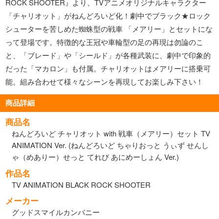
ROCK SHOOTER』より、TVアニメオリジナルキャラクター
「チャリオット」がねんどろいど化！劇中でブラック★ロック
シューターを苦しめた蜘蛛型の戦車 「メアリー」とセットにな
って登場です。特徴的な王冠や車輪型の足の再現は勿論のこ
と、「ブレード」や「シールド」が各種武装に、劇中で印象的
だった「マカロン」も付属。チャリオットはメアリーに搭乗可
能。組み合わせて様々なシーンを再現してお楽しみ下さい！
商品詳細
商品名
ねんどろいど チャリオット with 戦車（メアリー）セット TV
ANIMATION Ver. (ねんどろいど ちゃりおっと うぃず せんし
ゃ（めありー）せっと てれび あにめーしょん Ver.)
作品名
TV ANIMATION BLACK ROCK SHOOTER
メーカー
グッドスマイルカンパニー