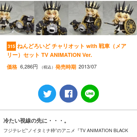
ねんどろいど チャリオット with 戦車（メア
315
リー）セット TV ANIMATION Ver.
6,286円
2013/07
価格
発売時期
（税込）
冷たい視線の先に・・・。
フジテレビ“ノイタミナ枠”のアニメ『TV ANIMATION BLACK