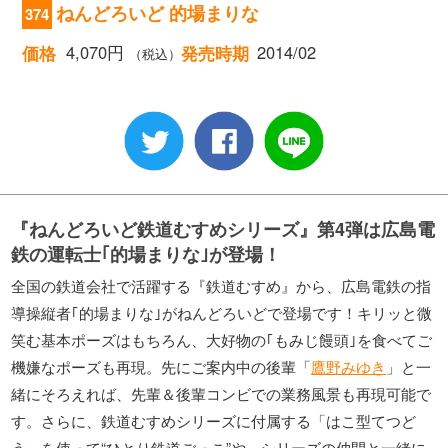
ねんどろいど 的場まりな
374
4,070円
2014/02
価格
発売時期
（税込）
『ねんどろいど鉄道むすめシリーズ』第4弾は広島電
鉄の運転士｢的場まりな｣が登場！
全国の鉄道会社で活躍する『鉄道むすめ』から、広島電鉄の指
導操縦者｢的場まりな｣がねんどろいどで登場です！キリッと微
笑む基本ポーズはもちろん、大好物の｢もみじ饅頭｣を食べてご
機嫌なポーズも再現。先にご案内中の後輩「
鷹野みゆき
」と一
緒にそろえれば、先輩＆後輩コンビでの業務風景も再現可能で
す。さらに、鉄道むすめシリーズに付属する「はこ型てつど
う」を使って“ひとり鉄道ごっこ”や、シリーズの仲間と一緒に