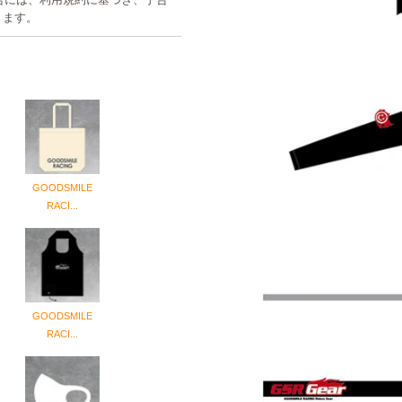
ります。
GOODSMILE
RACI...
GOODSMILE
RACI...