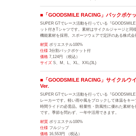
■「GOODSMILE RACING」バックポケット
SUPER GTでレース活動を行っている『GOODSMIL
ット付きTシャツです。素材はサイクルジャージと同
機能素材を採用。スポーツウェアで定評のある株式会
材質
ポリエステル100%
仕様
3分割バックポケット付
価格
7,124円 （税込）
サイズ
S、M、L、XL、XXL(3L)
■「GOODSMILE RACING」サイクル
Ver.
SUPER GTでレース活動を行っている『GOODSMIL
レーカーです。軽い雨や風をブロックして体温をキー
時間ライドの必需品。軽量性・防風性に優れた素材を
です。季節を問わず、一年中活用できます。
材質
ポリエステル100%
仕様
フルジップ
価格
16,553円 （税込）