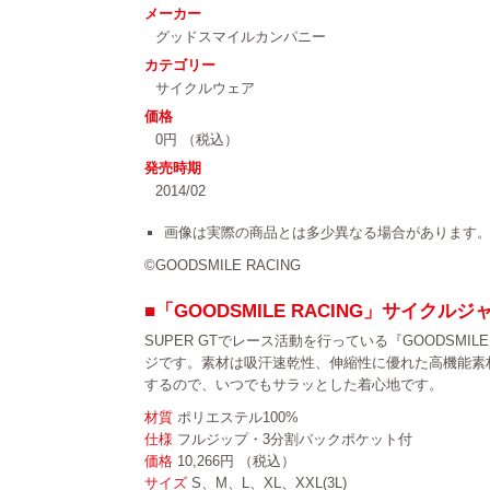
メーカー
グッドスマイルカンパニー
カテゴリー
サイクルウェア
価格
0円 （税込）
発売時期
2014/02
画像は実際の商品とは多少異なる場合があります
©GOODSMILE RACING
■「GOODSMILE RACING」サイクルジャー
SUPER GTでレース活動を行っている『GOODSMIL
ジです。素材は吸汗速乾性、伸縮性に優れた高機能素
するので、いつでもサラッとした着心地です。
材質
ポリエステル100%
仕様
フルジップ・3分割バックポケット付
価格
10,266円 （税込）
サイズ
S、M、L、XL、XXL(3L)