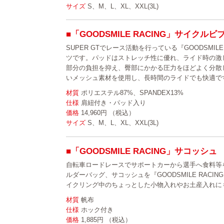
サイズ
S、M、L、XL、XXL(3L)
■「GOODSMILE RACING」サイクル
SUPER GTでレース活動を行っている『GOODSMIL
ツです。パッドはストレッチ性に優れ、ライド時の激
部分の負担を抑え、臀部にかかる圧力をほどよく分散
いメッシュ素材を使用し、長時間のライドでも快適で
材質
ポリエステル87%、SPANDEX13%
仕様
肩紐付き・パッド入り
価格
14,960円 （税込）
サイズ
S、M、L、XL、XXL(3L)
■「GOODSMILE RACING」サコッシュ
自転車ロードレースでサポートカーから選手へ食料等
ルダーバッグ、サコッシュを『GOODSMILE RAC
イクリング中のちょっとした小物入れやお土産入れに
材質
帆布
仕様
ホック付き
価格
1,885円 （税込）