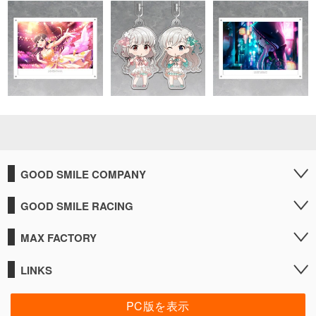
GOOD SMILE COMPANY
GOOD SMILE RACING
MAX FACTORY
LINKS
PC版を表示