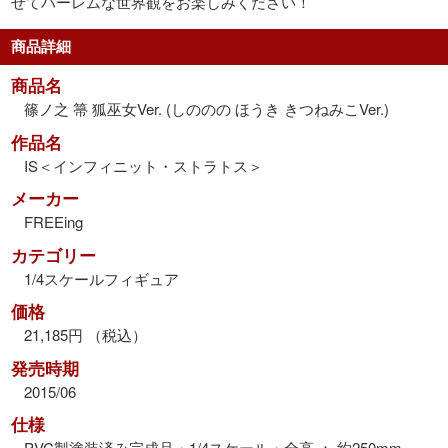
せてハーレムな世界観をお楽しみください！
商品詳細
商品名
篠ノ之 箒 狐巫女Ver. (しののの ほうき きつねみこVer.)
作品名
IS＜インフィニット・ストラトス＞
メーカー
FREEing
カテゴリー
1/4スケールフィギュア
価格
21,185円 （税込）
発売時期
2015/06
仕様
PVC製塗装済み完成品・1/4スケール・全高 ： 約250mm