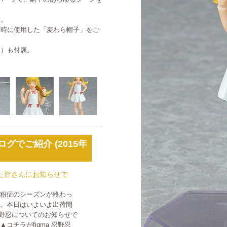
意。
出時に使用した「麦わら帽子」をご
り）も付属。
グでご紹介 (2015年
ットした皆さんにお知らせで
花粉症のシーズンが終わっ
す。本日はいよいよ出荷間
X 忍野忍についてのお知らせで
コチラがfigma 忍野忍