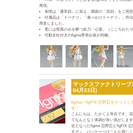
再現。
表情は「通常顔」に加え、満面の「笑顔」をご用
付属品は「ドーナツ」「食べかけドーナツ」、外
用意しました。
更には怪異のみを断つ妖刀「心渡」（こころわた
可動支柱付きのfigma専用台座が同梱。
マックスファクトリーブロ
04月23日)
figma／figFIX 忍野忍をゲ
す！
こんにちは、たかく上等兵です。
てなんとなく体調が良い気がしま
近となったfigma 忍野忍とfigFI
すぞ～。パッケージはこんな感じ！▲