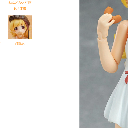
ねんどろいど 阿
良々木暦
石
忍野忍