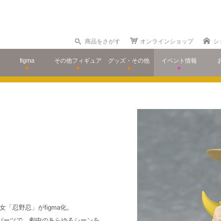
商品をさがす
オンラインショップ
シ
figma
その他フィギュア
グッズ・その他
イベント情報
「忍野忍」がfigma化。
節パーツで、劇中のあらゆるシーンを