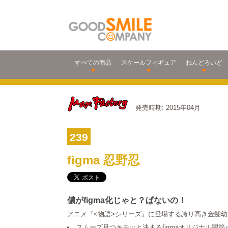
すべての商品
スケールフィギュア
ねんどろいど
発売時期: 2015年04月
239
figma 忍野忍
儂がfigma化じゃと？ぱないの！
アニメ『<物語>シリーズ』に登場する誇り高き金髪幼女
スムーズ且つキチッと決まるfigmaオリジナル関