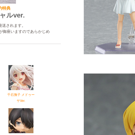
予約特典
ルver.
に発送されます。
が御座いますのであらかじめ
千石撫子 メドゥー
サVer.