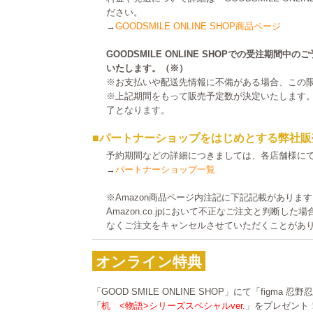
ださい。
→
GOODSMILE ONLINE SHOP商品ページ
GOODSMILE ONLINE SHOPでの受注期間
いたします。（※）
※お支払いや配送先情報に不備がある場合、この
※上記期間をもって販売予定数が決定いたします
了となります。
■パートナーショップをはじめとする弊社販
予約期間などの詳細につきましては、各店舗様に
→
パートナーショップ一覧
※Amazon商品ページ内注記に下記記載がありま
Amazon.co.jpにおいて不正なご注文と判断し
なくご注文をキャンセルさせていただくことがあ
オンライン特典
「GOOD SMILE ONLINE SHOP」にて「figma
「
机 <物語>シリーズスペシャルver.
」をプレゼント