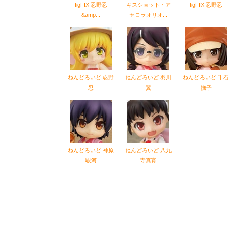
figFIX 忍野忍
キスショット・ア
figFIX 忍野忍
&amp...
セロラオリオ...
ねんどろいど 忍野
ねんどろいど 羽川
ねんどろいど 千
忍
翼
撫子
ねんどろいど 神原
ねんどろいど 八九
駿河
寺真宵