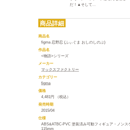
だ！▲そして...
商品詳細
商品名
figma 忍野忍 (ふぃぐま おしのしのぶ)
作品名
<物語>シリーズ
メーカー
マックスファクトリー
カテゴリー
figma
価格
4,481円 （税込）
発売時期
2015/04
仕様
ABS&ATBC-PVC 塗装済み可動フィギュア・ノ
115mm