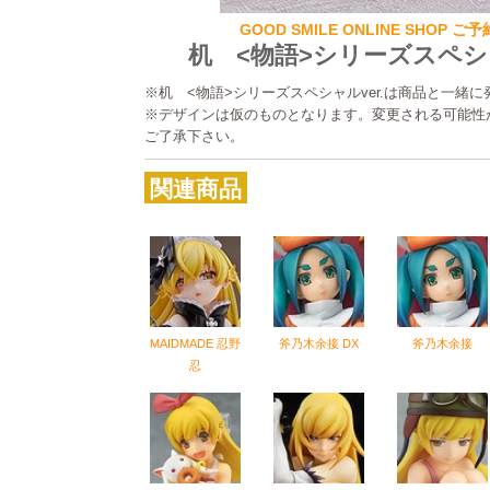
GOOD SMILE ONLINE SHOP ご
机 <物語>シリーズスペシャ
※机 <物語>シリーズスペシャルver.は商品と一緒
※デザインは仮のものとなります。変更される可能性
ご了承下さい。
関連商品
MAIDMADE 忍野
斧乃木余接 DX
斧乃木余接
忍