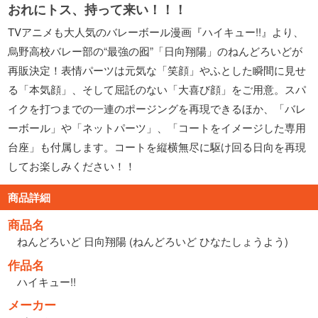
おれにトス、持って来い！！！
TVアニメも大人気のバレーボール漫画『ハイキュー!!』より、
烏野高校バレー部の“最強の囮”「日向翔陽」のねんどろいどが
再販決定！表情パーツは元気な「笑顔」やふとした瞬間に見せ
る「本気顔」、そして屈託のない「大喜び顔」をご用意。スパ
イクを打つまでの一連のポージングを再現できるほか、「バレ
ーボール」や「ネットパーツ」、「コートをイメージした専用
台座」も付属します。コートを縦横無尽に駆け回る日向を再現
してお楽しみください！！
商品詳細
商品名
ねんどろいど 日向翔陽 (ねんどろいど ひなたしょうよう)
作品名
ハイキュー!!
メーカー