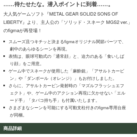
……待たせたな。潜入ポイントに到着……。
大人気ゲームソフト『METAL GEAR SOLID2 SONS OF
LIBERTY』より、主人公の「ソリッド・スネーク MGS2 ver.」
のfigmaが再登場！
スムーズ且つキチッと決まるfigmaオリジナル関節パーツで、
劇中のあらゆるシーンを再現。
表情は、眼球可動式の「通常顔」と、迫力のある「食いしば
り顔」をご用意。
ゲーム中でスネークが使用した「麻酔銃」「アサルトカービ
ン」や「ダンボール（オレンジ）」もお付けしました。
さらに、アサルトカービン発射時の「マズルフラッシュエフ
ェクト」や、ゲーム中のアクション再現に欠かせない「エル
ード手」「タバコ持ち手」も付属いたします。
さまざまなシーンを可能にする可動支柱付きのfigma専用台座
が同梱。
商品詳細