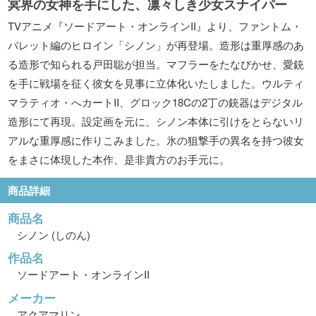
冥界の女神を手にした、凛々しき少女スナイパー
TVアニメ『ソードアート・オンラインII』より、ファントム・
バレット編のヒロイン「シノン」が再登場。造形は重厚感のあ
る造形で知られる戸田聡が担当。マフラーをたなびかせ、愛銃
を手に戦場を征く彼女を見事に立体化いたしました。ウルティ
マラティオ・へカートII、グロック18Cの2丁の銃器はデジタル
造形にて再現。設定画を元に、シノン本体に引けをとらないリ
アルな重厚感に作りこみました。氷の狙撃手の異名を持つ彼女
をまさに体現した本作、是非貴方のお手元に。
商品詳細
商品名
シノン (しのん)
作品名
ソードアート・オンラインII
メーカー
アクアマリン