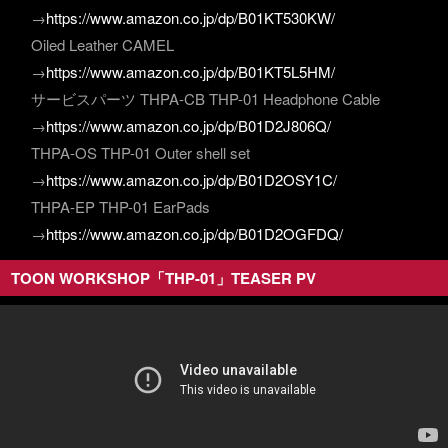
→
https://www.amazon.co.jp/dp/B01KT530KW/
Oiled Leather CAMEL
→
https://www.amazon.co.jp/dp/B01KT5L5HM/
サービスパーツ THPA-CB THP-01 Headphone Cable
→
https://www.amazon.co.jp/dp/B01D2J806Q/
THPA-OS THP-01 Outer shell set
→
https://www.amazon.co.jp/dp/B01D2OSY1C/
THPA-EP THP-01 EarPads
→
https://www.amazon.co.jp/dp/B01D2OGFDQ/
TOON WORKSHOP「THP-01」TEASER PV