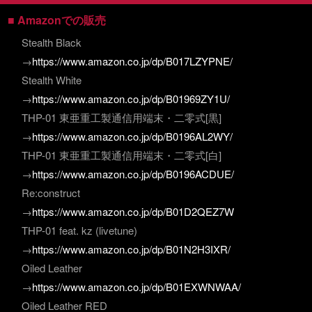
■ Amazonでの販売
Stealth Black
→
https://www.amazon.co.jp/dp/B017LZYPNE/
Stealth White
→
https://www.amazon.co.jp/dp/B01969ZY1U/
THP-01 東亜重工製通信用端末・二零式[黒]
→
https://www.amazon.co.jp/dp/B0196AL2WY/
THP-01 東亜重工製通信用端末・二零式[白]
→
https://www.amazon.co.jp/dp/B0196ACDUE/
Re:construct
→
https://www.amazon.co.jp/dp/B01D2QEZ7W
THP-01 feat. kz (livetune)
→
https://www.amazon.co.jp/dp/B01N2H3IXR/
Oiled Leather
→
https://www.amazon.co.jp/dp/B01EXWNWAA/
Oiled Leather RED