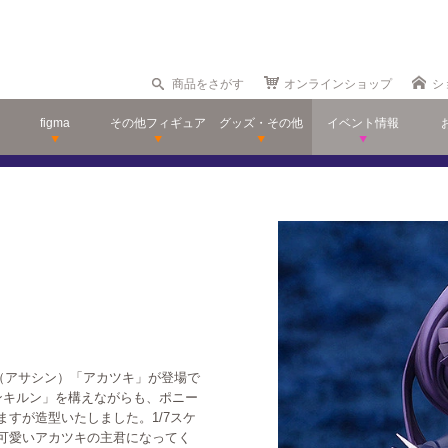
商品をさがす
オンラインショップ
シ
figma
その他フィギュア
グッズ・その他
イベント情報
（アサシン）「アカツキ」が登場で
ンキルン」を構えながらも、ポニー
すが造型いたしました。1/7スケ
可愛いアカツキの主君になってく