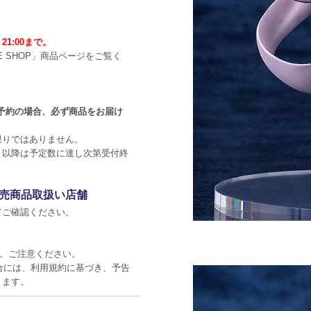
21:00まで。
NE SHOP」商品ページをご覧く
中のご予約の場合、必ず商品をお届け
限りではありません。
。以降は予定数に達し次第受付終
売商品取扱い店舗
てご確認ください。
す。ご注意ください。
た場合には、利用規約に基づき、予告
ります。