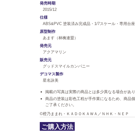
発売時期
2015/12
仕様
ABS&PVC 塗装済み完成品・1/7スケール・専用台
原型制作
あます（林檎連盟）
発売元
アクアマリン
販売元
グッドスマイルカンパニー
デコマス製作
星名詠美
掲載の写真は実際の商品とは多少異なる場合があ
商品の塗装は彩色工程が手作業になるため、商品
ご了承ください。
©橙乃ままれ・ＫＡＤＯＫＡＷＡ／ＮＨＫ・ＮＥＰ
ご購入方法