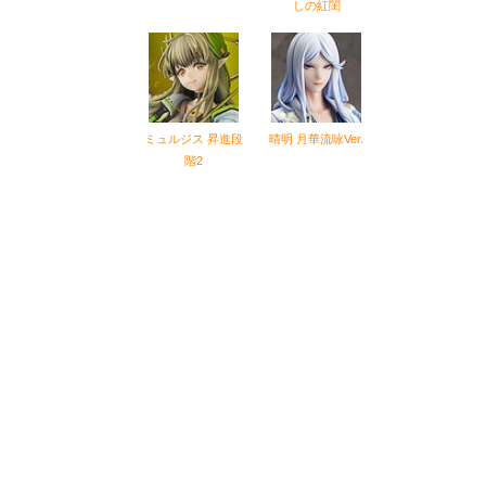
しの紅閨
ミュルジス 昇進段
晴明 月華流咏Ver.
階2