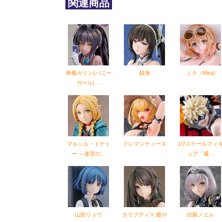
関連商品
角楯カリン(バニー
鎮海
ミラ（Mira)
ガール) ...
マルシル・ドナト
クレマンティーヌ
1/7スケールフィ
ー ～迷宮の...
ュア「爆...
山田リョウ
カリブディス 癒や
白銀ノエル