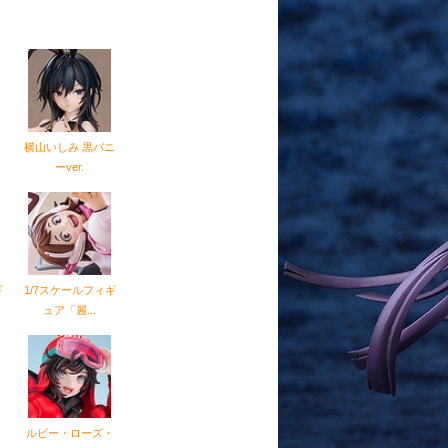
横山いしみ 黒バニ
ーver.
ギ
1/7スケールフィギ
ュア「麗...
ルビー・ローズ・