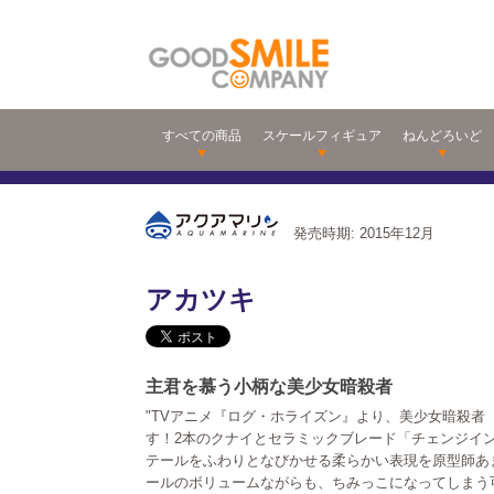
すべての商品
スケールフィギュア
ねんどろいど
発売時期: 2015年12月
アカツキ
主君を慕う小柄な美少女暗殺者
"TVアニメ『ログ・ホライズン』より、美少女暗殺者
す！2本のクナイとセラミックブレード「チェンジイ
テールをふわりとなびかせる柔らかい表現を原型師あま
ールのボリュームながらも、ちみっこになってしまう