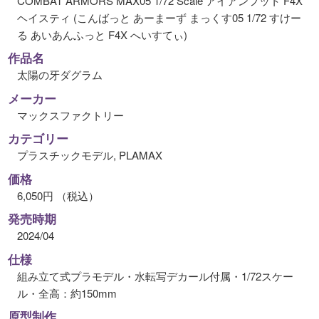
COMBAT ARMORS MAX05 1/72 Scale アイアンフット F4X
ヘイスティ (こんばっと あーまーず まっくす05 1/72 すけー
る あいあんふっと F4X へいすてぃ)
作品名
太陽の牙ダグラム
メーカー
マックスファクトリー
カテゴリー
プラスチックモデル, PLAMAX
価格
6,050円 （税込）
発売時期
2024/04
仕様
組み立て式プラモデル・水転写デカール付属・1/72スケー
ル・全高：約150mm
原型制作