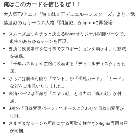
俺はこのカードを信じるぜ！！
大人気TVアニメ『遊☆戯☆王デュエルモンスターズ』より、武
藤遊戯のもう一つの人格「闇遊戯」がfigmaに再登場！
スムーズ且つキチッと決まるfigmaオリジナル関節パーツで、
劇中のあらゆるシーンを再現。
要所に軟質素材を使う事でプロポーションを崩さず、可動域
を確保。
「千年パズル」や左腕に装着する「デュエルディスク」が付
属。
さらには脱着可能な「マント」や「手札カード」「カード」
などをご用意いたしました。
表情パーツは不敵な「ニヤリ顔」と迫力の「睨み顔」が付
属。
3種の「目線変更パーツ」でポーズに合わせて目線の変更が
可能。
さまざまなシーンを可能にする可動支柱付きのfigma専用台座
が同梱。