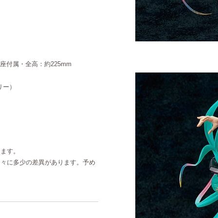
台座付属・全高：約225mm
リー）
ります。
個々に多少の差異があります。予め