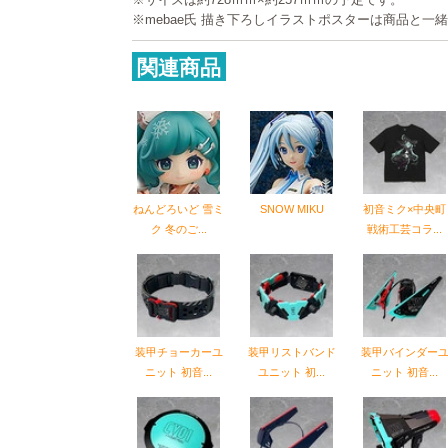
※mebae氏 描き下ろしイラストポスターは商品と一
関連商品
ねんどろいど 雪ミ
SNOW MIKU
初音ミク×中央町
ク 冬のご...
戦術工芸コラ...
装甲チョーカーユ
装甲リストバンド
装甲バインダー
ニット 初音...
ユニット 初...
ニット 初音...