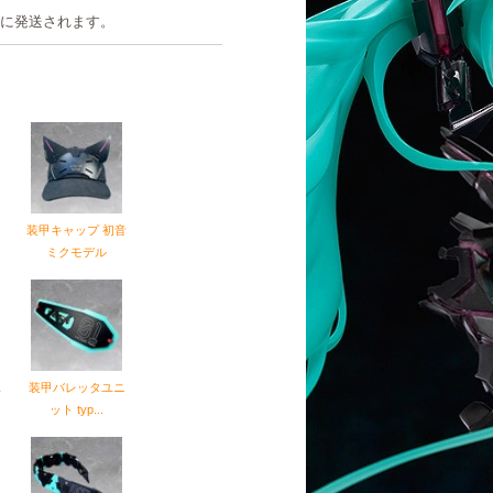
緒に発送されます。
装甲キャップ 初音
ミクモデル
ユ
装甲バレッタユニ
ット typ...