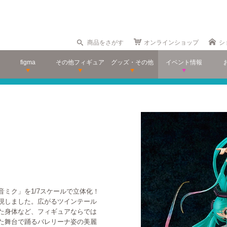
商品をさがす
オンラインショップ
シ
figma
その他フィギュア
グッズ・その他
イベント情報
音ミク」を1/7スケールで立体化！
再現しました。広がるツインテール
た身体など、フィギュアならでは
た舞台で踊るバレリーナ姿の美麗