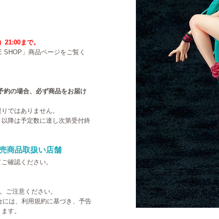
）21:00まで。
NE SHOP」商品ページをご覧く
中のご予約の場合、必ず商品をお届け
限りではありません。
。以降は予定数に達し次第受付終
売商品取扱い店舗
てご確認ください。
す。ご注意ください。
た場合には、利用規約に基づき、予告
ります。