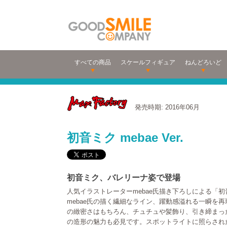
すべての商品
スケールフィギュア
ねんどろいど
発売時期: 2016年06月
初音ミク mebae Ver.
初音ミク、バレリーナ姿で登場
人気イラストレーターmebae氏描き下ろしによる「初
mebae氏の描く繊細なライン、躍動感溢れる一瞬を
の緻密さはもちろん、チュチュや髪飾り、引き締まっ
の造形の魅力も必見です。スポットライトに照らされ