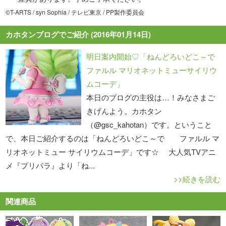
©T-ARTS / syn Sophia / テレビ東京 / PP製作委員会
カホタンブログでご紹介 (2016年01月14日)
明日案内開始♡「ねんどろいどこ～で
ファルル マリオネットミューサイリウ
ムコーデ」
本日のブログの主役は…！みなさまご
きげんよう。カホタン
（@gsc_kahotan）です。ということ
で、本日ご紹介するのは「ねんどろいどこ～で ファルル マ
リオネットミュー サイリウムコーデ」です☆ 大人気TVアニ
メ『プリパラ』より「ね...
>>続きを読む
関連商品