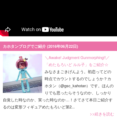
カホタンブログでご紹介 (2016年06月22日)
＼Awake! Judgment Gunmorphing!!／
「めたもろいど ルル子」をご紹介☆
みなさまごきげんよう。初恋ってどの
時点でカウントするのでしょうか？カ
ホタン（@gsc_kahotan）です。ほんの
りでも思ったらそうなのか、しっかり
自覚した時なのか、実った時なのか…！さてさて本日ご紹介す
るのは変形フィギュアめたもろいど第2...
>>続きを読む