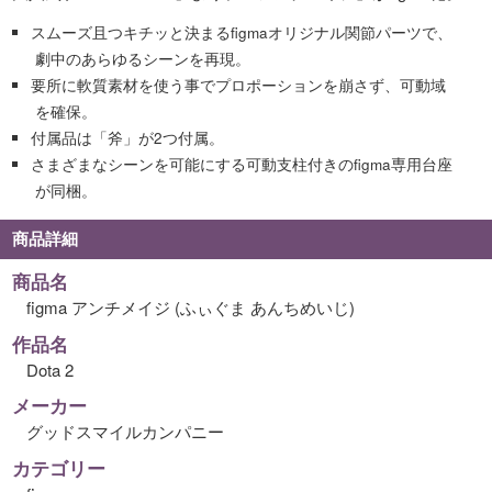
スムーズ且つキチッと決まるfigmaオリジナル関節パーツで、
劇中のあらゆるシーンを再現。
要所に軟質素材を使う事でプロポーションを崩さず、可動域
を確保。
付属品は「斧」が2つ付属。
さまざまなシーンを可能にする可動支柱付きのfigma専用台座
が同梱。
商品詳細
商品名
figma アンチメイジ (ふぃぐま あんちめいじ)
作品名
Dota 2
メーカー
グッドスマイルカンパニー
カテゴリー