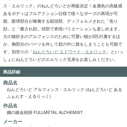
ス・エルリック」のねんどろいどが再販決定！金属色の高級感
あるボディはフルアクション仕様で様々なポーズの再現が可
能。眼球部分が稼働する鎧頭部、ディフォルメされた「焦り
顔」と「癒され顔」頭部で表情バリエーションも楽しめます。
大の猫好きのアルフォンスのために可愛い猫が2匹付属するほ
か、胸部分のパーツを外して鎧の中に猫をしまうことも可能で
す。別売りの「
ねんどろいど エドワード・エルリック
」といっ
しょにねんどろいどのエルリック兄弟をお楽しみください。
商品詳細
商品名
ねんどろいど アルフォンス・エルリック (ねんどろいど ある
ふぉんす・えるりっく)
作品名
鋼の錬金術師 FULLMETAL ALCHEMIST
メーカー