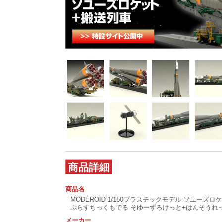
商品詳細
商品名
MODEROID 1/150プラスチックモデル ソユーズロケ
ぷらすちっくもでる そゆーずろけっと+はんそうれっ
メーカー