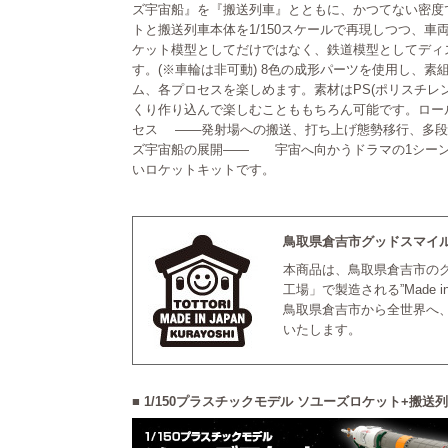
ズ宇宙船』を『搬送列車』とともに、かつてない密度
トと搬送列車本体を1/150スケールで再現しつつ、車
ケット模型としてだけではなく、鉄道模型としてディ
す。(※車輪は非可動) 8色の成形パーツを使用し、
ム、各プロセスを楽しめます。素材はPS(ポリスチレ
くり作り込んで楽しむことももちろん可能です。ロール
セス ――発射場への搬送、打ち上げ態勢移行、多段
ズ宇宙船の展開―― 宇宙へ向かうドラマの1シーン
いロケットキットです。
鳥取県倉吉市グッドスマイ
本商品は、鳥取県倉吉市の
工場」で製造される”Made in
鳥取県倉吉市から全世界へ、Ma
いたします。
■ 1/150プラスチックモデル ソユーズロケット+搬送