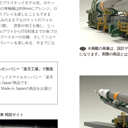
でプラスチックモデル化。ロケッ
両の車輪幅は約9mmにアレンジ。ロ
スプレイを楽しむこともできま
素組みのままでもロケットのフォル
ン)製。 塗装や加工を施し、じっ
アウトからISS到達までの各プロ
ブースターの分離、そしてソユー
1シーンを楽しめる、今までにな
※掲載の画像は、設計デ
になります。実際の商品とは
ルカンパニー「楽月工場」で製造
グッドスマイルカンパニー「楽月
 Japan”商品です。
de in Japanの商品をお届け
列車 特設サイト