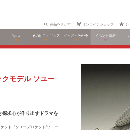
商品をさがす
オンラインショップ
シ
figma
その他フィギュア
グッズ・その他
イベント情報
スチックモデル ソユー
き探求心が作り出すドラマを
ロケット『ソユーズロケット/ソユー