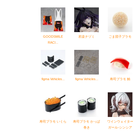
GOODSMILE
邪桒ナヅミ
ごま団子プラモ
RACI...
figma Vehicles...
figma Vehicles...
寿司プラモ 鮪
寿司プラモ いくら
寿司プラモ かっぱ
ワインウェイタ
巻き
ガール-シンシア