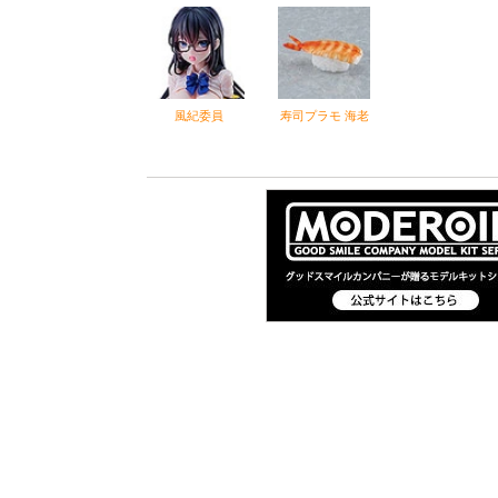
風紀委員
寿司プラモ 海老