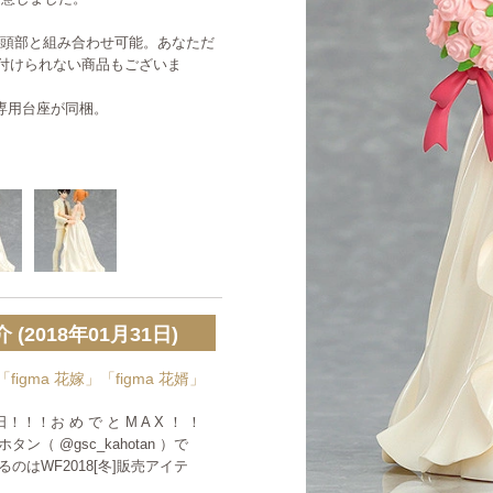
maの頭部と組み合わせ可能。あなただ
付けられない商品もございま
a専用台座が同梱。
2018年01月31日)
figma 花嫁」「figma 花婿」
日！！！お め で と M A X ！ ！
（ @gsc_kahotan ）で
のはWF2018[冬]販売アイテ