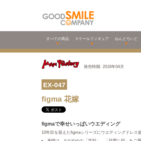
すべての商品
スケールフィギュア
ねんどろいど
発売時期: 2018年04月
EX-047
figma 花嫁
figmaで幸せいっぱいウエディング
10年目を迎えたfigmaシリーズにウエディングドレ
表情は、おだやかな「笑顔」、「目閉じ顔」をご