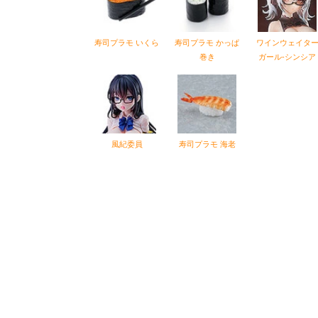
寿司プラモ いくら
寿司プラモ かっぱ
ワインウェイタ
巻き
ガール-シンシア
風紀委員
寿司プラモ 海老