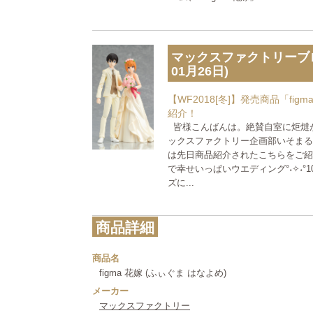
マックスファクトリーブロ
01月26日)
【WF2018[冬]】発売商品「fig
紹介！
皆様こんばんは。絶賛自室に炬燵
ックスファクトリー企画部いそまる
は先日商品紹介されたこちらをご紹介い
で幸せいっぱいウエディング°˖✧˖°1
ズに...
商品詳細
商品名
figma 花嫁 (ふぃぐま はなよめ)
メーカー
マックスファクトリー