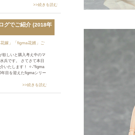
>>続きを読む
グでご紹介 (2018年
ma花嫁」「figma花婿」ご
が欲しいと購入考え中のマ
水兵です。 さてさて本日
たします！ ✧˖°figma
0年目を迎えたfigmaシリー
>>続きを読む