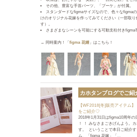
その他、豊富な手首パーツ、「ブーケ」が付属。
スタンダードなfigmaサイズなので、色々なfig
けのオリジナル花嫁を作ってみてください（一部取り
す）。
さまざまなシーンを可能にする可動支柱付きfigm
→ 同時案内！「
figma 花婿
」はこちら！
カホタンブログでご紹介 (
【WF2018[冬]販売アイテム】「
をご紹介♡
2018年1月31日はfigma10周年の
！ ！ みなさまごきげんよう。カホタン
す。 ということで本日ご紹介する
ム、「figma 花嫁」「...