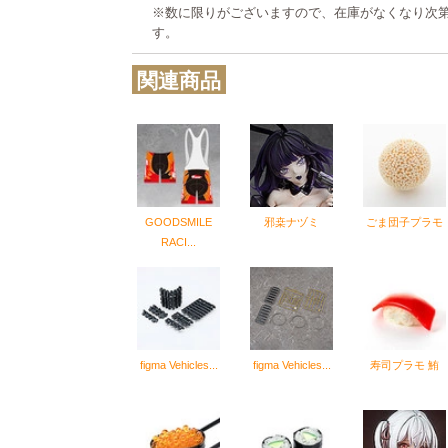
※数に限りがございますので、在庫がなくなり次
す。
関連商品
GOODSMILE
邪桒ナヅミ
ごま団子プラモ
RACI...
figma Vehicles...
figma Vehicles...
寿司プラモ 鮪