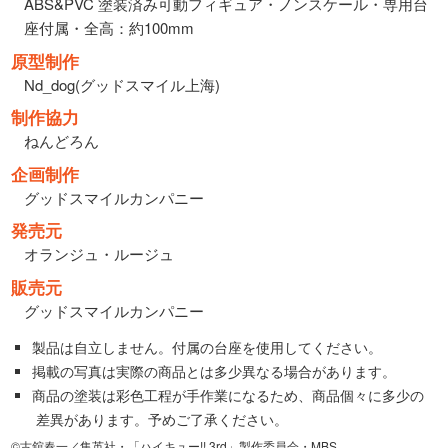
ABS&PVC 塗装済み可動フィギュア・ノンスケール・専用台
座付属・全高：約100mm
原型制作
Nd_dog(グッドスマイル上海)
制作協力
ねんどろん
企画制作
グッドスマイルカンパニー
発売元
オランジュ・ルージュ
販売元
グッドスマイルカンパニー
製品は自立しません。付属の台座を使用してください。
掲載の写真は実際の商品とは多少異なる場合があります。
商品の塗装は彩色工程が手作業になるため、商品個々に多少の
差異があります。予めご了承ください。
©古舘春一／集英社・「ハイキュー!! 3rd」製作委員会・MBS