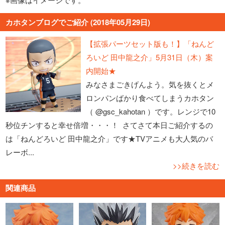
カホタンブログでご紹介 (2018年05月29日)
【拡張パーツセット版も！】「ねんど
ろいど 田中龍之介」5月31日（木）案
内開始★
みなさまごきげんよう。気を抜くとメ
ロンパンばかり食べてしまうカホタン
（ @gsc_kahotan ）です。レンジで10
秒位チンすると幸せ倍増・・・！ さてさて本日ご紹介するの
は「ねんどろいど 田中龍之介」です★TVアニメも大人気のバ
レーボ...
>>続きを読む
関連商品