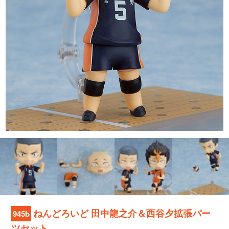
ねんどろいど 田中龍之介＆西谷夕拡張パー
945b
ツセット