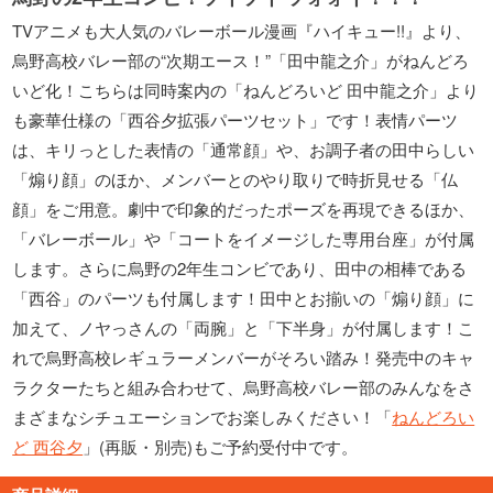
TVアニメも大人気のバレーボール漫画『ハイキュー!!』より、
烏野高校バレー部の“次期エース！”「田中龍之介」がねんどろ
いど化！こちらは同時案内の「ねんどろいど 田中龍之介」より
も豪華仕様の「西谷夕拡張パーツセット」です！表情パーツ
は、キリっとした表情の「通常顔」や、お調子者の田中らしい
「煽り顔」のほか、メンバーとのやり取りで時折見せる「仏
顔」をご用意。劇中で印象的だったポーズを再現できるほか、
「バレーボール」や「コートをイメージした専用台座」が付属
します。さらに烏野の2年生コンビであり、田中の相棒である
「西谷」のパーツも付属します！田中とお揃いの「煽り顔」に
加えて、ノヤっさんの「両腕」と「下半身」が付属します！こ
れで烏野高校レギュラーメンバーがそろい踏み！発売中のキャ
ラクターたちと組み合わせて、烏野高校バレー部のみんなをさ
まざまなシチュエーションでお楽しみください！「
ねんどろい
ど 西谷夕
」(再販・別売)もご予約受付中です。