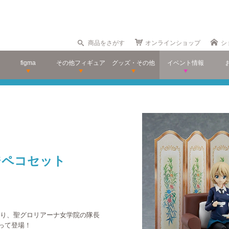
商品をさがす
オンラインショップ
シ
figma
その他フィギュア
グッズ・その他
イベント情報
ンジペコセット
より、聖グロリアーナ女学院の隊長
って登場！