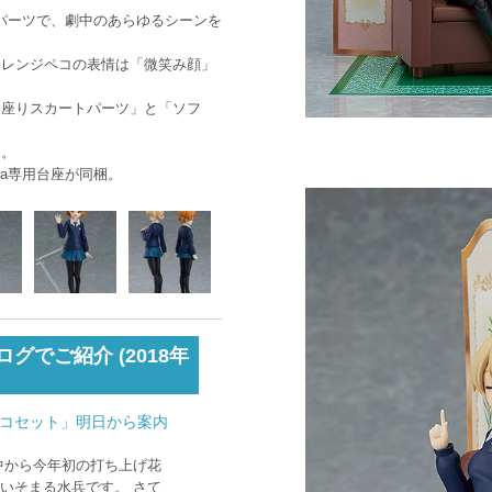
節パーツで、劇中のあらゆるシーンを
オレンジペコの表情は「微笑み顔」
「座りスカートパーツ」と「ソフ
す。
ma専用台座が同梱。
グでご紹介 (2018年
ジペコセット」明日から案内
中から今年初の打ち上げ花
いそまる水兵です。 さて