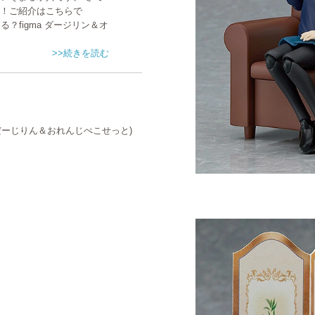
表！ご紹介はこちらで
ってる？figma ダージリン＆オ
>>続きを読む
 だーじりん＆おれんじぺこせっと)