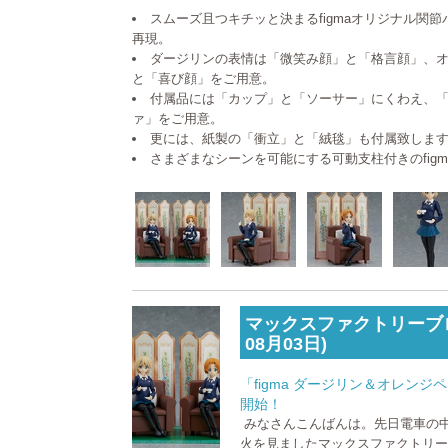
スムーズ且つキチッと決まるfigmaオリジナル関
再現。
ダージリンの表情は「微笑み顔」と「格言顔」、
と「喜び顔」をご用意。
付属品には「カップ」と「ソーサー」にくわえ、
ァ」をご用意。
更には、紙製の「衝立」と「絨毯」も付属致しま
さまざまなシーンを可能にする可動支柱付きのfig
マックスファクトリーブロ
08月03日)
「figma ダージリン＆オレン
開始！
みなさんこんばんは。先日電車の
火を見ましたマックスファクトリー