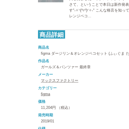
さて、ということで本日は新作発
す°˖✧◝(⁰▿⁰)◜✧˖° こんな格言を知
レンジペコ...
商品詳細
商品名
figma ダージリン＆オレンジペコセット (ふぃぐま
作品名
ガールズ＆パンツァー 最終章
メーカー
マックスファクトリー
カテゴリー
figma
価格
11,204円 （税込）
発売時期
2019/01
仕様