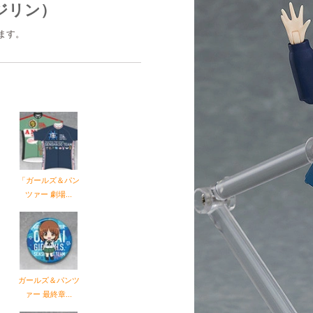
ジリン）
ます。
ン
「ガールズ＆パン
ツァー 劇場...
ツ
ガールズ＆パンツ
ァー 最終章...