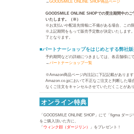
→
GOODSMILE ONLINE SHOP商品ページ
GOODSMILE ONLINE SHOPでの受注期間
いたします。（※）
※お支払いや配送先情報に不備がある場合、この
※上記期間をもって販売予定数が決定いたします
了となります。
■パートナーショップをはじめとする弊社販
予約期間などの詳細につきましては、各店舗様に
→
パートナーショップ一覧
※Amazon商品ページ内注記に下記記載がありま
Amazon.co.jpにおいて不正なご注文と判断し
なくご注文をキャンセルさせていただくことがあ
オンライン特典
「GOODSMILE ONLINE SHOP」にて「figma
をご購入頂いた方に、
「
ウィンク顔（ダージリン）
」をプレゼント！