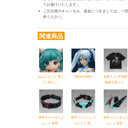
てお届けいたします。
ご注文後のキャンセル、返金につきましては、一
承ください。
関連商品
ねんどろいど 雪ミ
SNOW MIKU
初音ミク×中央町
ク 冬のご...
戦術工芸コラ...
装甲チョーカーユ
装甲リストバンド
装甲バインダー
ニット 初音...
ユニット 初...
ニット 初音...