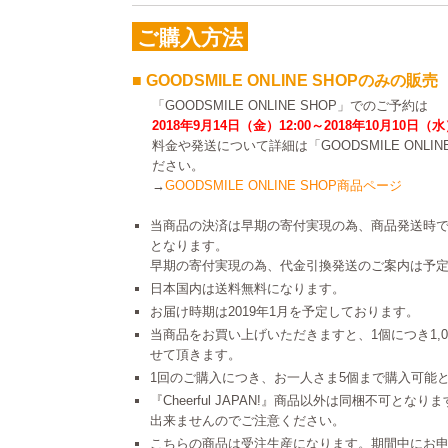
ご購入方法
■ GOODSMILE ONLINE SHOPのみの販売
「GOODSMILE ONLINE SHOP」でのご予約は
2018年9月14日（金）12:00～2018年10月10日（水
料金や発送について詳細は「GOODSMILE ONLI
ださい。
→
GOODSMILE ONLINE SHOP商品ページ
当商品の決済は早期の寄付実現の為、商品発送時
となります。
早期の寄付実現の為、代金引換発送のご案内は予
日本国内は送料無料になります。
お届け時期は2019年1月を予定しております。
当商品をお買い上げいただきますと、1個につき1,
せて頂きます。
1回のご購入につき、お一人さま5個まで購入可能
『Cheerful JAPAN!』商品以外は同梱不可と
出来ませんのでご注意ください。
こちらの商品は受注生産になります。期間中にお