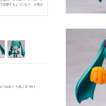
で活躍するようになり、人気は
 はつねみく ちあふる Ver.)