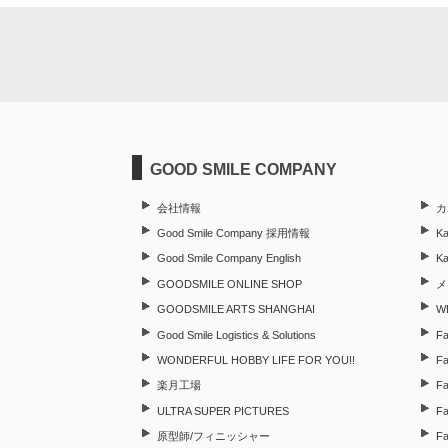
GOOD SMILE COMPANY
会社情報
カ
Good Smile Company 採用情報
Ka
Good Smile Company English
K
GOODSMILE ONLINE SHOP
メ
GOODSMILE ARTS SHANGHAI
W
Good Smile Logistics & Solutions
F
WONDERFUL HOBBY LIFE FOR YOU!!
Fa
楽月工場
Fa
ULTRA SUPER PICTURES
Fa
原型師/フィニッシャー
Fa