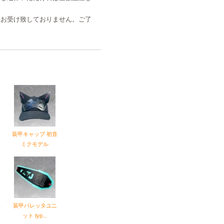
切お受け致しておりません。ご了
装甲キャップ 初音
ミクモデル
ユ
装甲バレッタユニ
ット typ...