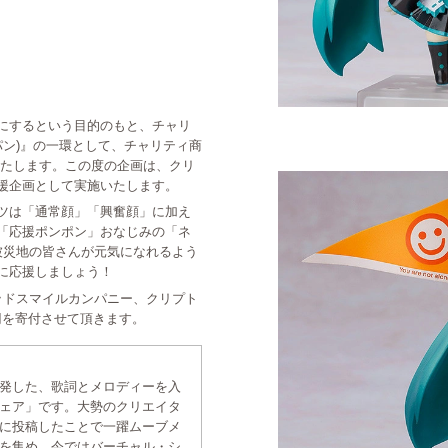
にするという目的のもと、チャリ
ジャパン)』の一環として、チャリティ商
ご案内いたします。この度の企画は、クリ
援企画として実施いたします。
ーツは「通常顔」「興奮顔」に加え
「応援ポンポン」おなじみの「ネ
被災地の皆さんが元気になれるよう
に応援しましょう！
ッドスマイルカンパニー、クリプト
円を寄付させて頂きます。
発した、歌詞とメロディーを入
ェア」です。大勢のクリエイタ
に投稿したことで一躍ムーブメ
を集め、今ではバーチャル・シ