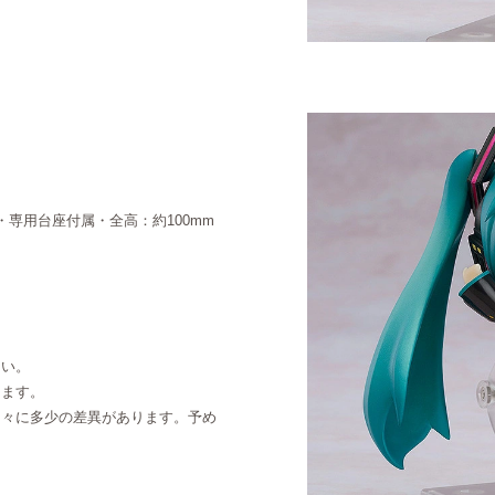
・専用台座付属・全高：約100mm
さい。
ります。
個々に多少の差異があります。予め