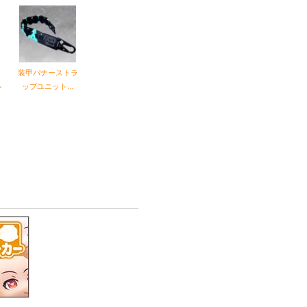
ッ
装甲バナーストラ
ル
ップユニット...