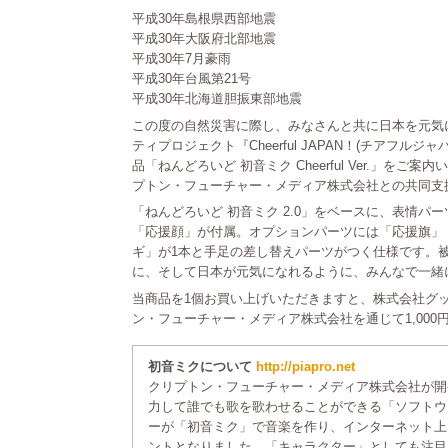
平成30年島根県西部地震
平成30年大阪府北部地震
平成30年7月豪雨
平成30年台風第21号
平成30年北海道胆振東部地震
この度の自然災害に際し、みなさんと共に日本を元気
ティプロジェクト『Cheerful JAPAN！(チアフル
品「ねんどろいど 初音ミク Cheerful Ver.」を
プトン・フューチャー・メディア株式会社との共同支
「ねんどろいど 初音ミク 2.0」をベースに、表情パ
「応援顔」が付属。オプションパーツには「応援旗」
ギ」が1本と手足の差し替えパーツがつく仕様です。
に、そして日本が元気になれるように、みんなで一緒
当商品を1個お買い上げいただきますと、株式会社グ
ン・フューチャー・メディア株式会社を通じて1,000
初音ミクについて
http://piapro.net
クリプトン・フューチャー・メディア株式会社が開
力して誰でも歌を歌わせることができる「ソフトウ
ーが「初音ミク」で音楽を作り、インターネット上
ントとなりました。「キャラクター」としても注目