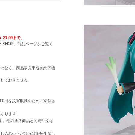
）21:00まで。
NE SHOP」商品ページをご覧く
ではなく、商品購入手続き終了後
定しておりません。
000円を災害復興のために寄付さ
となります。
なります。他の通常商品と同時注文は
申し込みいただければ全数生産し