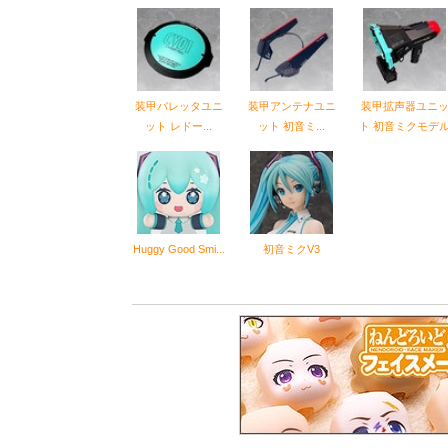
装甲バレッタユニ
装甲アンテナユニ
装甲拡声器ユニ
ット レドー...
ット 初音ミ...
ト 初音ミクモデ
Huggy Good Smi...
初音ミクV3