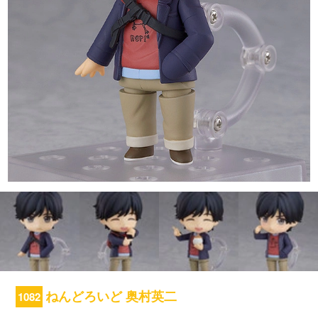
ねんどろいど 奥村英二
1082