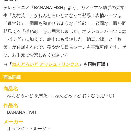
テレビアニメ『BANANA FISH』より、カメラマン助手の大学
生「奥村英二」がねんどろいどになって登場！表情パーツは
「通常顔」、周囲を和ませるような「笑顔」、頑固な一面が垣
間見える「拗ね顔」をご用意しました。オプションパーツには
「バッグ」に加えて、劇中にも登場した「納豆ご飯」と「お
箸」が付属するので、穏やかな日常シーンも再現可能です。ぜ
ひ、お手元でお楽しみください♪
→「
ねんどろいど アッシュ・リンクス
」も同時再販！
商品詳細
商品名
ねんどろいど 奥村英二 (ねんどろいど おくむらえいじ)
作品名
BANANA FISH
メーカー
オランジュ・ルージュ