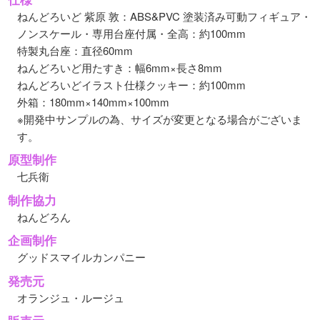
ねんどろいど 紫原 敦：ABS&PVC 塗装済み可動フィギュア・
ノンスケール・専用台座付属・全高：約100mm
特製丸台座：直径60mm
ねんどろいど用たすき：幅6mm×長さ8mm
ねんどろいどイラスト仕様クッキー：約100mm
外箱：180mm×140mm×100mm
※開発中サンプルの為、サイズが変更となる場合がございま
す。
原型制作
七兵衛
制作協力
ねんどろん
企画制作
グッドスマイルカンパニー
発売元
オランジュ・ルージュ