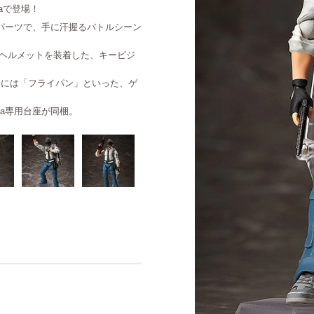
gmaで登場！
節パーツで、手に汗握るバトルシーン
ヘルメットを装着した、キービジ
らには「フライパン」といった、ゲ
ma専用台座が同梱。