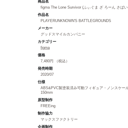
商品名
figma The Lone Survivor (ふぃぐま ざ ろーん さば
作品名
PLAYERUNKNOWN'S BATTLEGROUNDS
メーカー
グッドスマイルカンパニー
カテゴリー
figma
価格
7,480円 （税込）
発売時期
2020/07
仕様
ABS&PVC製塗装済み可動フィギュア・ノンスケ
150mm
原型制作
FREEing
制作協力
マックスファクトリー
企画制作