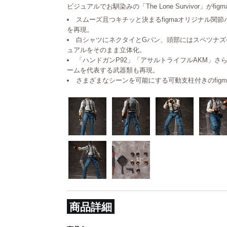
ビジュアルでお馴染みの「The Lone Survivor」がfi
スムーズ且つキチッと決まるfigmaオリジナル関
を再現。
白シャツにネクタイとGパン、頭部にはスペツナズ
ュアルをそのまま立体化。
「ハンドガンP92」「アサルトライフルAKM」さ
ームを代表する武器類も再現。
さまざまなシーンを可能にする可動支柱付きのfig
商品詳細