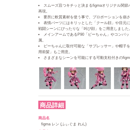
スムーズ且つキチッと決まるfigmaオリジナル関
再現。
要所に軟質素材を使う事で、プロポーションを崩
表情パーツにはキリッとした「クール顔」や目元
戦闘シーンにぴったりな「叫び顔」をご用意しました
メインアームであるP90「ピーちゃん」やコンバ
属。
ピーちゃんに取付可能な「サプレッサー」や帽子
用前髪」もご用意。
さまざまなシーンを可能にする可動支柱付きのfig
商品詳細
商品名
figma レン (ふぃぐま れん)