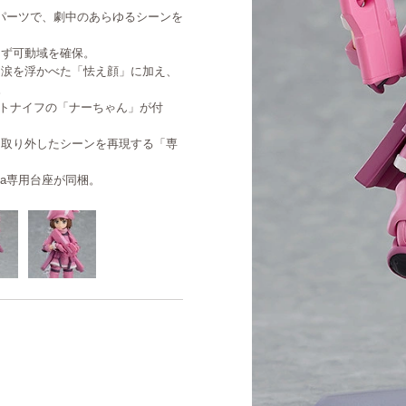
節パーツで、劇中のあらゆるシーンを
さず可動域を確保。
に涙を浮かべた「怯え顔」に加え、
。
ットナイフの「ナーちゃん」が付
を取り外したシーンを再現する「専
ma専用台座が同梱。