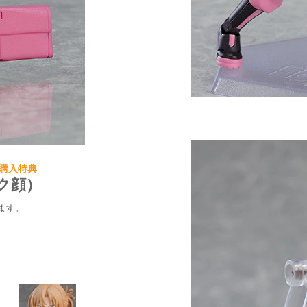
 ご購入特典
ク顔）
ます。