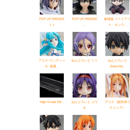
POP UP PARADE
POP UP PARADE
劇場版 ソードア
ミト
...
ト・オンラ...
アスナ-ウンディー
ねんどろいど ミト
ねんどろいど
ネ- 真夏...
Swaccha...
High-Grade Ele...
ねんどろいど ユウ
アスナ《創世神
キ
テイシア》