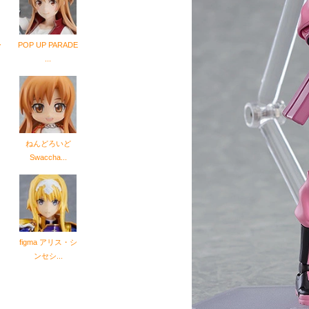
ー
POP UP PARADE
...
ねんどろいど
Swaccha...
ス
figma アリス・シ
ンセシ...