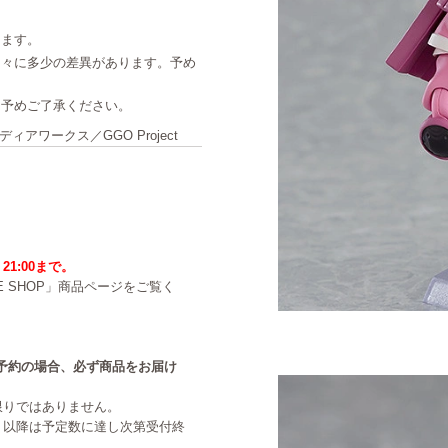
ります。
個々に多少の差異があります。予め
。予めご了承ください。
アワークス／GGO Project
21:00まで。
NE SHOP」商品ページをご覧く
中のご予約の場合、必ず商品をお届け
限りではありません。
。以降は予定数に達し次第受付終