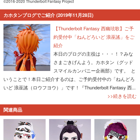
©2016-2020 Thunderbolt Fantasy Project
カホタンブログでご紹介 (2019年11月28日)
【Thunderbolt Fantasy 西幽玹歌】ご予
約受付中「ねんどろいど 浪巫謠」をご
紹介
本日のブログの主役は・・・！？みな
さまごきげんよう。カホタン（グッド
スマイルカンパニー企画部）です。 と
いうことで！本日ご紹介するのは、ご予約受付中の「ねんどろ
いど 浪巫謠（ロウフヨウ）」です！『Thunderbolt Fantasy 西...
>>続きを読む
関連商品