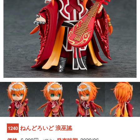
ねんどろいど 浪巫謠
1240