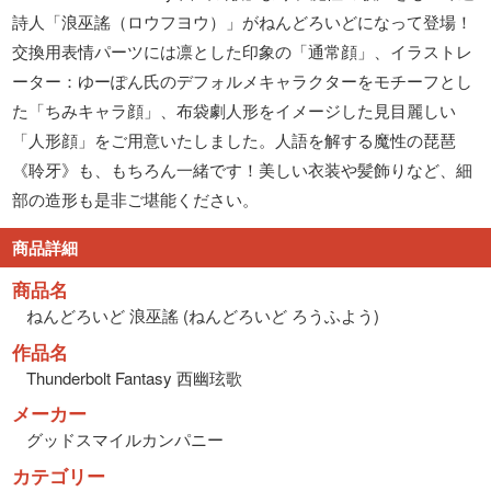
詩人「浪巫謠（ロウフヨウ）」がねんどろいどになって登場！
交換用表情パーツには凛とした印象の「通常顔」、イラストレ
ーター：ゆーぽん氏のデフォルメキャラクターをモチーフとし
た「ちみキャラ顔」、布袋劇人形をイメージした見目麗しい
「人形顔」をご用意いたしました。人語を解する魔性の琵琶
《聆牙》も、もちろん一緒です！美しい衣装や髪飾りなど、細
部の造形も是非ご堪能ください。
商品詳細
商品名
ねんどろいど 浪巫謠 (ねんどろいど ろうふよう)
作品名
Thunderbolt Fantasy 西幽玹歌
メーカー
グッドスマイルカンパニー
カテゴリー