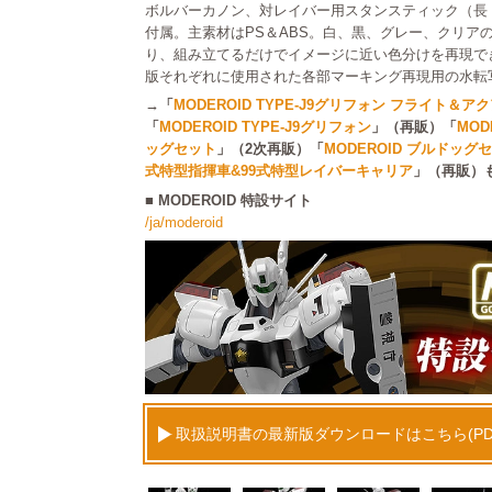
ボルバーカノン、対レイバー用スタンスティック（長
付属。主素材はPS＆ABS。白、黒、グレー、クリア
り、組み立てるだけでイメージに近い色分けを再現でき
版それぞれに使用された各部マーキング再現用の水転
→「
MODEROID TYPE-J9グリフォン フライト＆
「
MODEROID TYPE-J9グリフォン
」（再販）「
MOD
ッグセット
」（2次再販）「
MODEROID ブルドッグ
式特型指揮車&99式特型レイバーキャリア
」（再販）
■ MODEROID 特設サイト
/ja/moderoid
取扱説明書の最新版ダウンロードはこちら(PD