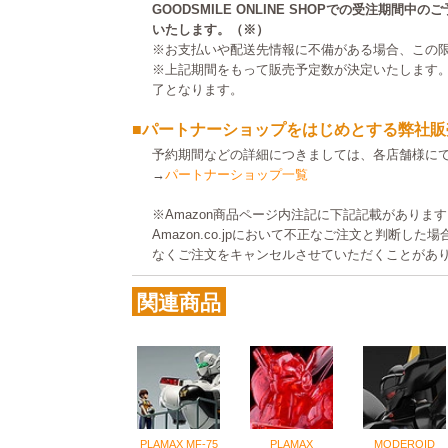
GOODSMILE ONLINE SHOPでの受注期間
いたします。（※）
※お支払いや配送先情報に不備がある場合、この
※上記期間をもって販売予定数が決定いたします
了となります。
■パートナーショップをはじめとする弊社販
予約期間などの詳細につきましては、各店舗様に
→
パートナーショップ一覧
※Amazon商品ページ内注記に下記記載がありま
Amazon.co.jpにおいて不正なご注文と判断し
なくご注文をキャンセルさせていただくことがあ
関連商品
PLAMAX MF-75
PLAMAX
MODEROID