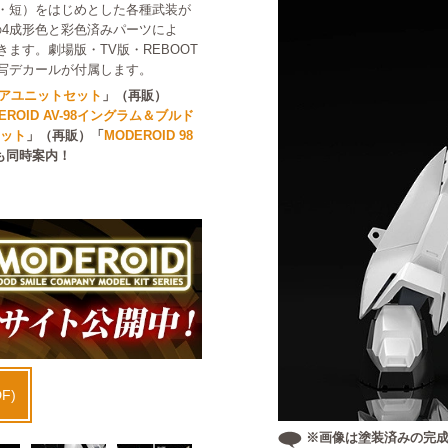
・短）をはじめとした各種武装が
の4成形色と彩色済みパーツによ
ます。劇場版・TV版・REBOOT
写デカールが付属します。
アクアユニットセット
」（再販）
EROID AV-98イングラム＆ブルド
セット
」（再販）「
MODEROID 98
も同時案内！
F)
※画像は塗装済みの完成