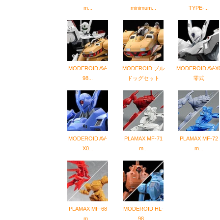
m...
minimum...
TYPE-...
MODEROID AV-
MODEROID ブル
MODEROID AV-X
98...
ドッグセット
零式
MODEROID AV-
PLAMAX MF-71
PLAMAX MF-72
X0...
m...
m...
PLAMAX MF-68
MODEROID HL-
m...
98...