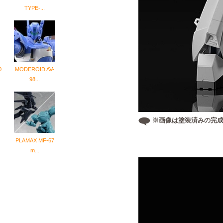
TYPE-...
0
MODEROID AV-
98...
※画像は塗装済みの完成
PLAMAX MF-67
m...