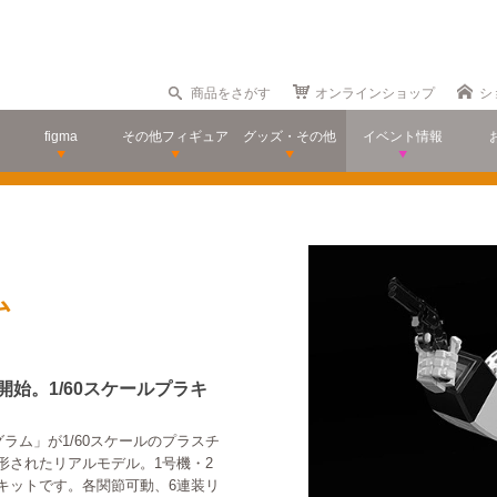
商品をさがす
オンラインショップ
シ
figma
その他フィギュア
グッズ・その他
イベント情報
ム
開始。1/60スケールプラキ
ラム」が1/60スケールのプラスチ
形されたリアルモデル。1号機・2
キットです。各関節可動、6連装リ