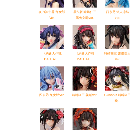
夜刀神十香 兔女郎
原作版 時崎狂三
四糸乃 迷人泳裝
Ver.
黑兔女郎ver.
ver.
《約會大作戰
《約會大作戰
時崎狂三 書畫美
DATE A L...
DATE A L...
Ver.
四糸乃 兔女郎Ver.
時崎狂三 花魁Ver.
CAworks 時崎狂
晚...