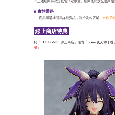
※上述期間將決定販售預定數量。期間後開放至達到預
■ 實體通路
商品預購期間等詳細資訊，請洽詢各店鋪。
合作店
線上商店特典
於「GOODSMILE線上商店」預購「figma 夜刀神十
臉
」！