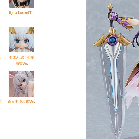
figma Kurumi T...
人
黏土人 鳶一折紙
精靈Ver.
三
白女王 兔女郎Ver.