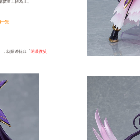
購數量上限為止。
鋪一覽
香」，就贈送特典「
閉眼微笑