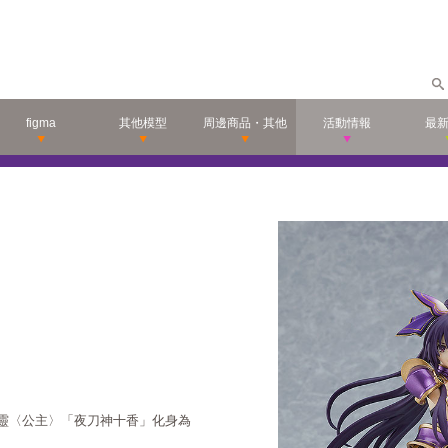
figma
其他模型
周邊商品・其他
活動情報
最
角精靈〈公主〉「夜刀神十香」化身為