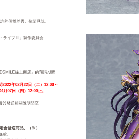
些許的個體差異。敬請見諒。
・ア・ライブⅢ」製作委員会
ODSMILE線上商店」的預購期間
2022年02月22日（二）12:00～
年04月07日（四）12:00止。
費與發送相關說明請至
必定會發送商品。（※）
條款。