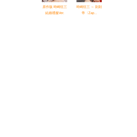
原作版 時崎狂三
時崎狂三 ～ 刻刻
結婚禮服Ver.
帝〈Zap...