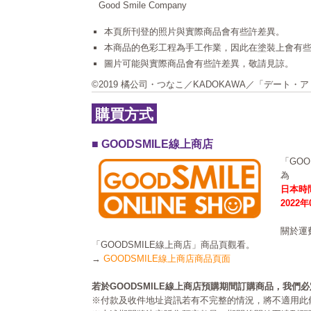
Good Smile Company
本頁所刊登的照片與實際商品會有些許差異。
本商品的色彩工程為手工作業，因此在塗裝上會有
圖片可能與實際商品會有些許差異，敬請見諒。
©2019 橘公司・つなこ／KADOKAWA／「デート
購買方式
■ GOODSMILE線上商店
「GO
為
日本時間
2022
關於運
「GOODSMILE線上商店」商品頁觀看。
→
GOODSMILE線上商店商品頁面
若於GOODSMILE線上商店預購期間訂購商品，我們
※付款及收件地址資訊若有不完整的情況，將不適用此