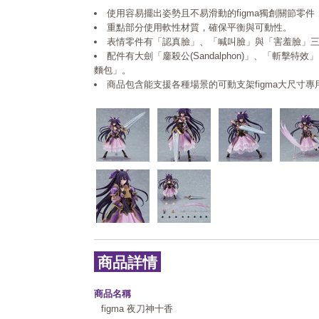
使用容易擺出姿勢且不易滑動的figma獨創關節零
重點部分使用軟性材質，確保平衡與可動性。
表情零件有「認真臉」、「喊叫臉」與「害羞臉」
配件有大劍「鏖殺公(Sandalphon)」、「斬擊特
麵包」。
商品包含能支援各種場景的可動支架figma大尺寸專
商品詳情
商品名稱
figma 夜刀神十香