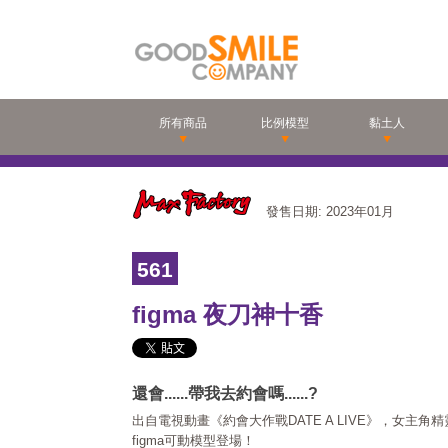
所有商品
比例模型
黏土人
發售日期: 2023年01月
561
figma 夜刀神十香
還會......帶我去約會嗎......?
出自電視動畫《約會大作戰DATE A LIVE》，女主
figma可動模型登場！