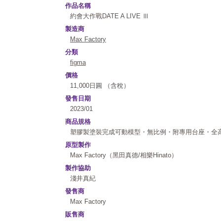
作品名稱
約會大作戰DATE A LIVE Ⅲ
製造商
Max Factory
分類
figma
價格
11,000日圓 （含稅）
發售日期
2023/01
商品規格
塑膠製塗裝完成可動模型・無比例・附專用台座・全高
原型製作
Max Factory（黑田真德/相樂Hinato）
製作協助
淺井真紀
發售商
Max Factory
販售商