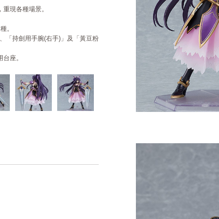
件，重現各種場景。
三種。
效」、「持劍用手腕(右手)」及「黃豆粉
用台座。