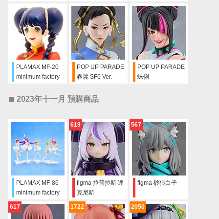
一条輝
鈴明美 -愛‧還記得
嗎Ver.
PLAMAX MF-20
POP UP PARADE
POP UP PARADE
minimum factory
春麗 SF6 Ver.
蛛俐
鈴明美 旗袍Ver.
2023年十一月 預購商品
619
567
PLAMAX MF-86
figma 拉普拉斯‧達
figma 砂狼白子
minimum factory
克尼斯
Walküre LAST
617
1722
2050
MISSION 形象顏