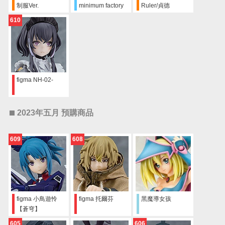
制服Ver.
minimum factory
Ruler/貞德
東雲海 SIDE:B
610
figma NH-02-
2023年五月 預購商品
609
608
figma 小鳥遊怜
figma 托爾芬
黑魔導女孩
【蒼穹】
605
606