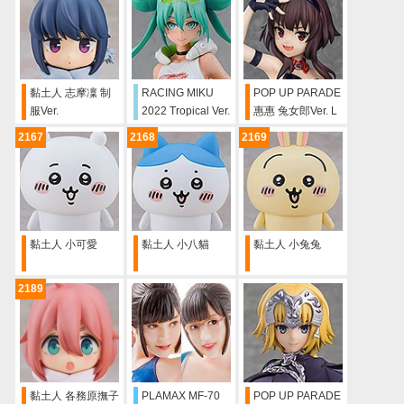
黏土人 志摩凜 制
RACING MIKU
POP UP PARADE
服Ver.
2022 Tropical Ver.
惠惠 兔女郎Ver. L
size
2167
2168
2169
黏土人 小可愛
黏土人 小八貓
黏土人 小兔兔
2189
黏土人 各務原撫子
PLAMAX MF-70
POP UP PARADE