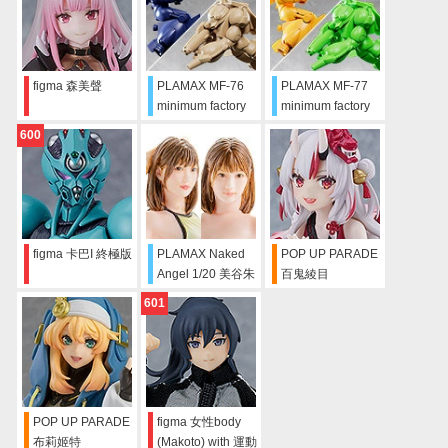
figma 森美聲
PLAMAX MF-76
PLAMAX MF-77
minimum factory
minimum factory
Vifam & Wug
Vifam & Wug 別色
600
Round Vernian色
Ver.
Ver.
figma 卡巴I 終極版
PLAMAX Naked
POP UP PARADE
Angel 1/20 美谷朱
百鬼綾目
里
601
POP UP PARADE
figma 女性body
布莉姬特
(Makoto) with 運動