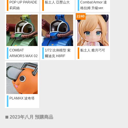
POP UP PARADE
黏土人 亞歷山大
Combat Armor 達
莉莉絲
格拉姆 升級ver.
2240
COMBAT
1/72 比例模型 索
黏土人 癒月巧可
ARMORS MAX 02
爾迪克 H8RF
1/72 比例模型 索
Korchima Spl
爾迪克 H8 蘭德菲
薩
PLAMAX 波奇塔
2023年八月 預購商品