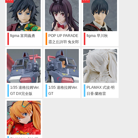
figma 富岡義勇
POP UP PARADE
figma 早川秋
霞之丘詩羽 兔女郎
Ver.
1/35 達格拉姆Ver.
1/35 達格拉姆Ver.
PLAMAX 式波‧明
GT DX完全版
GT
日香‧蘭格雷
Sculptor’s White