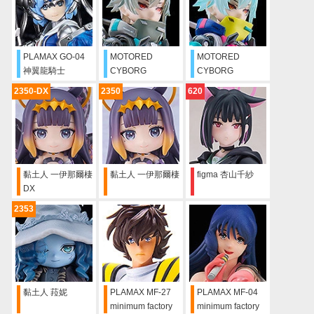
PLAMAX GO-04
MOTORED
MOTORED
神翼龍騎士
CYBORG
CYBORG
HIMARI
RUNNER
RUNNER
2350-DX
2350
620
BAHAMUT
SSX_155
SSX_155
"DOWNTOWN
"PSYCHEDELIC
TREK"
RUSH"
黏土人 一伊那爾棲
黏土人 一伊那爾棲
figma 杏山千紗
DX
2353
黏土人 菈妮
PLAMAX MF-27
PLAMAX MF-04
minimum factory
minimum factory