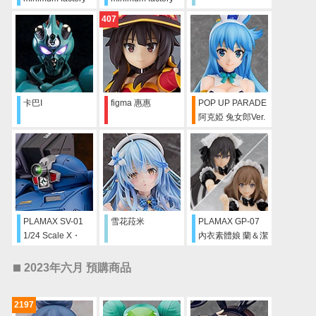
高屋法子 with
高屋法子 with
407
GunBuster 角色顏
GunBuster 特效色
色Ver.
Ver.
卡巴I
figma 惠惠
POP UP PARADE
阿克婭 兔女郎Ver.
L size
PLAMAX SV-01
雪花菈米
PLAMAX GP-07
1/24 Scale X・
內衣素體娘 蘭＆潔
ATH-02 Strike
莉 女僕Ver.套組
Dog
2023年六月 預購商品
2197