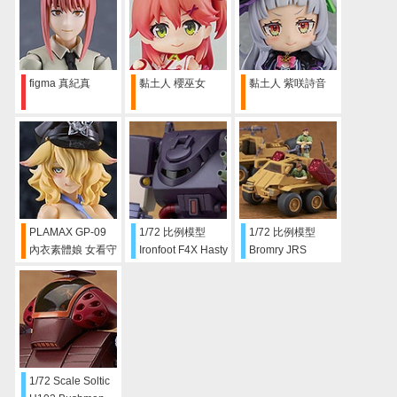
色ver. SET
figma 真紀真
黏土人 櫻巫女
黏土人 紫咲詩音
PLAMAX GP-09
1/72 比例模型
1/72 比例模型
內衣素體娘 女看守
Ironfoot F4X Hasty
Bromry JRS
路易莎
Native Dancer 指
揮官型 & 飛彈匣型
1/72 Scale Soltic