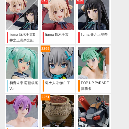
615
616
figma 錦木千束&
figma 錦木千束
figma 井之上瀧奈
井之上瀧奈套組
2265
初音未來 蔚藍檔案
黏土人 砂狼白子
POP UP PARADE
Ver.
莫莉卡
2251