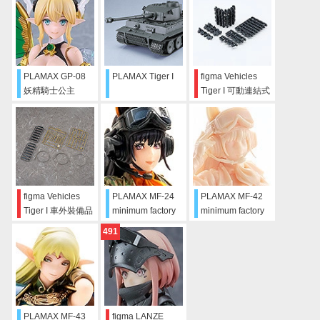
PLAMAX GP-08
PLAMAX Tiger I
figma Vehicles
妖精騎士公主
Tiger I 可動連結式
Elfina
履帶套組
figma Vehicles
PLAMAX MF-24
PLAMAX MF-42
Tiger I 車外裝備品
minimum factory
minimum factory
套組
Miyuki
Miyuki 自行塗裝版
491
PLAMAX MF-43
figma LANZE