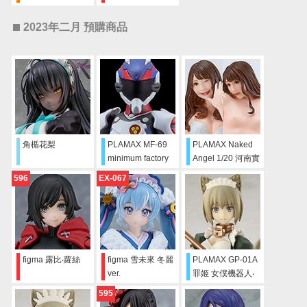
服 運動褲+運動裙
裝
2023年二月 預購商品
角楯花梨
PLAMAX MF-69
PLAMAX Naked
minimum factory
Angel 1/20 河南實
早乙女有人 with
里
596
EX-067
VF-25F用轉印貼紙
套組
figma 露比‧蘿絲
figma 雪未來 冬麗
PLAMAX GP-01A
ver.
罪姬 女僕機器人‧
喵 古風Ver.
595