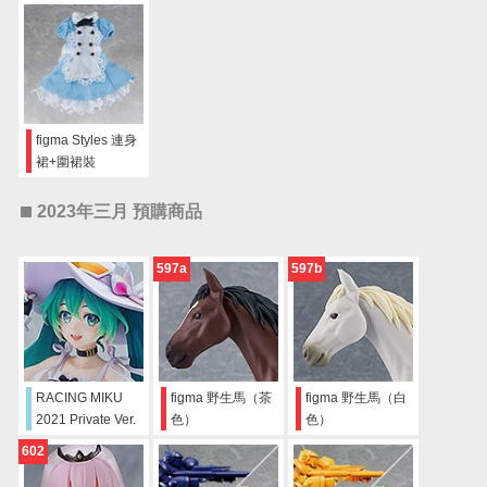
機頭系列 VF-31
裙+圍裙裝
Absolute FIVE!!!!!
SET
figma Styles 連身
裙+圍裙裝
2023年三月 預購商品
597a
597b
RACING MIKU
figma 野生馬（茶
figma 野生馬（白
2021 Private Ver.
色）
色）
602