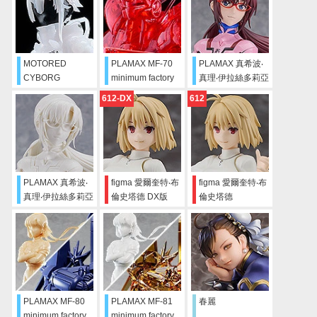
MOTORED
PLAMAX MF-70
PLAMAX 真希波‧
CYBORG
minimum factory
真理‧伊拉絲多莉亞
RUNNER
英格蘭姆 CLEAR
斯
612-DX
612
SSX_155T
RED
"PROTO SPEC+"
PLAMAX 真希波‧
figma 愛爾奎特‧布
figma 愛爾奎特‧布
真理‧伊拉絲多莉亞
倫史塔德 DX版
倫史塔德
斯 Sculptor’s
White
PLAMAX MF-80
PLAMAX MF-81
春麗
minimum factory
minimum factory