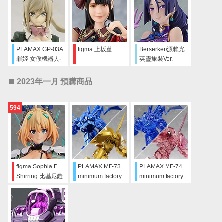
PLAMAX GP-03A
figma 上坂堇
Berserker/源賴光
罪姬 女僕機器人‧
英靈旅裝Ver.
克洛伊 古風Ver.
2023年一月 預購商品
594
figma Sophia F.
PLAMAX MF-73
PLAMAX MF-74
Shirring 比基尼鎧
minimum factory
minimum factory
甲ver.
雷茲納 & Zakaal
雷茲納 & Zakaal
SPT色Ver.
V-MAX色Ver.