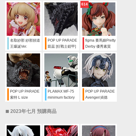
614
名取紗那 紗那頻道
POP UP PARADE
figma 賽馬娘Pretty
王爆誕Ver.
凱茲 [狂戰士鎧甲]
Derby 優秀素質
L size
POP UP PARADE
PLAMAX MF-75
POP UP PARADE
索特 L size
minimum factory
Avenger/貞德
機頭系列 泉野明
〔Alter〕
with Alphonse
2023年七月 預購商品