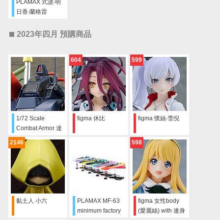
PLAMAX 式波‧明
日香‧蘭格雷
2023年四月 預購商品
604
599
1/72 Scale
figma 休比
figma 懷絲‧雪倪
Combat Armor 達
格拉姆 Hang
2146
598
Glider裝置型態
黏土人 小六
PLAMAX MF-63
figma 女性body
minimum factory
(愛麗絲) with 連身