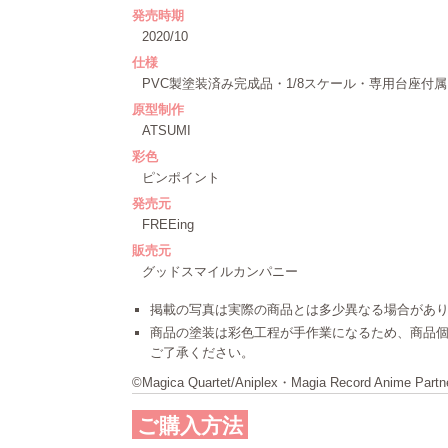
発売時期
2020/10
仕様
PVC製塗装済み完成品・1/8スケール・専用台座付属
原型制作
ATSUMI
彩色
ピンポイント
発売元
FREEing
販売元
グッドスマイルカンパニー
掲載の写真は実際の商品とは多少異なる場合があ
商品の塗装は彩色工程が手作業になるため、商品
ご了承ください。
©Magica Quartet/Aniplex・Magia Record Anime Partn
ご購入方法