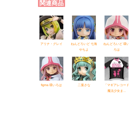
関連商品
アリナ・グレイ
ねんどろいど 七海
ねんどろいど 環
やちよ
ろは
figma 環いろは
二葉さな
「マギアレコー
魔法少女ま...