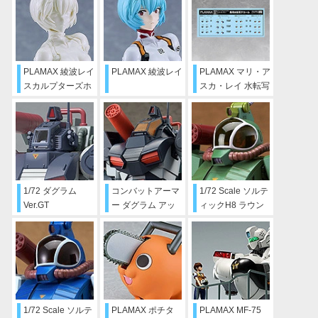
PLAMAX 綾波レイ
PLAMAX 綾波レイ
PLAMAX マリ・ア
スカルプターズホ
スカ・レイ 水転写
ワイト
デカール
1/72 ダグラム
コンバットアーマ
1/72 Scale ソルテ
Ver.GT
ー ダグラム アッ
ィックH8 ラウン
プデートver.
ドフェイサー
1/72 Scale ソルテ
PLAMAX ポチタ
PLAMAX MF-75