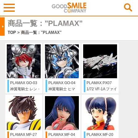
商品一覧："PLAMAX"
TOP
> 商品一覧："PLAMAX"
PLAMAX GO-03
PLAMAX GO-04
PLAMAX PX07
神翼竜騎士 レン・
神翼竜騎士 ヒマ
1/72 VF-1A ファイ
ファイヤードラゴ
リ・バハムート
ターバルキリー バ
ン
ーミリオン小隊
（マクシミリア
ン・ジーナス／柿
崎速雄）
PLAMAX MF-27
PLAMAX MF-04
PLAMAX MF-20