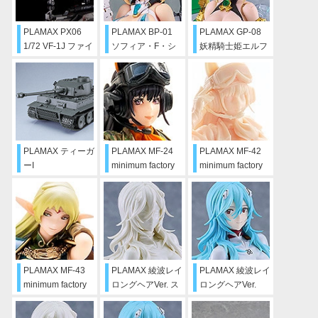
PLAMAX PX06
PLAMAX BP-01
PLAMAX GP-08
1/72 VF-1J ファイ
ソフィア・F・シ
妖精騎士姫エルフ
ターバルキリー バ
ャーリング
ィーナ
ーミリオン小隊
（一条輝機）
PLAMAX ティーガ
PLAMAX MF-24
PLAMAX MF-42
ーI
minimum factory
minimum factory
みゆき
みゆき メイクアッ
プエディション
PLAMAX MF-43
PLAMAX 綾波レイ
PLAMAX 綾波レイ
minimum factory
ロングヘアVer. ス
ロングヘアVer.
ディードリット
カルプターズホワ
イト