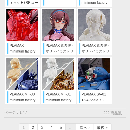
ィック H8RF コー
minimum factory
チマSpl
機首コレクション
泉野明 with アルフ
ォンス
PLAMAX
PLAMAX 真希波・
PLAMAX 真希波・
minimum factory
マリ・イラストリ
マリ・イラストリ
イングラム
アス
アス スカルプター
CLEAR RED
ズホワイト
PLAMAX MF-80
PLAMAX MF-81
PLAMAX SV-01
minimum factory
minimum factory
1/24 Scale X・
タカヤノリコ with
タカヤノリコ with
ATH-02 ストライ
ガンバスター キャ
ガンバスター エフ
クドッグ
ページ：1 / 7
222 商品数
ラクターカラー
ェクトカラーVer.
Ver.
1
2
3
4
5
...
次へ ›
最後 »