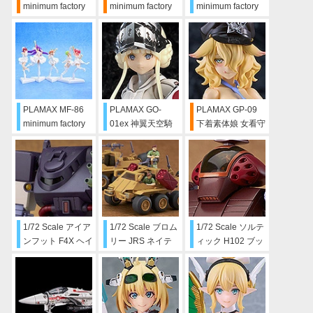
minimum factory
minimum factory
minimum factory
一条輝
リン・ミンメイ -
リン・ミンメイ -
愛・おぼえていま
チャイナドレス
すかVer.
Ver.
PLAMAX MF-86
PLAMAX GO-
PLAMAX GP-09
minimum factory
01ex 神翼天空騎
下着素体娘 女看守
ワルキューレ
士 ユリ・ゴッドバ
ルイーザ
LAST MISSION イ
スター メッキVer.
メージカラーver.
SET
1/72 Scale アイア
1/72 Scale ブロム
1/72 Scale ソルテ
ンフット F4X ヘイ
リー JRS ネイテ
ィック H102 ブッ
スティ
ィブダンサー 指揮
シュマン
官タイプ＆ミサイ
ルポッドタイプ